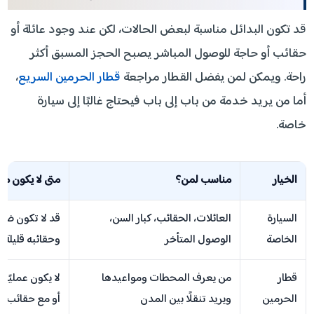
قد تكون البدائل مناسبة لبعض الحالات، لكن عند وجود عائلة أو
حقائب أو حاجة للوصول المباشر يصبح الحجز المسبق أكثر
راحة. ويمكن لمن يفضل القطار مراجعة
قطار الحرمين السريع
،
أما من يريد خدمة من باب إلى باب فيحتاج غالبًا إلى سيارة
خاصة.
الخيار
مناسب لمن؟
متى لا يكون منا
السيارة
العائلات، الحقائب، كبار السن،
قد لا تكون ضرو
الخاصة
الوصول المتأخر
وحقائبه قليلة
قطار
من يعرف المحطات ومواعيدها
لا يكون عمليًا إ
الحرمين
ويريد تنقلًا بين المدن
أو مع حقائب كث