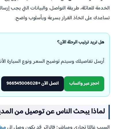
الخدمة للعائلة، طريقة التواصل، والبيانات التي يجب إرس
تساعدك على اتخاذ القرار بسرعة وبأسلوب واضح.
هل تريد ترتيب الرحلة الآن؟
أرسل تفاصيلك وسيتم توضيح السعر ونوع السيارة الأن
احجز عبر واتساب
اتصل الآن +966545006028
لماذا يبحث الناس عن توصيل من المدين
السبب غالبًا تجاري ومباشر؛ فالزائر قد يكون وصل إلى
مطا