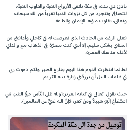
بادئ ذي بدء، في مكة تلتقي الأرواح النقية والقلوب التقية،
لتتصافى وتتجرد من كل نزوات الدنيا تقرباً من الله سبحانه
وتعالى، بقلوب ملؤها الإيمان والطاعة.
فعلى الرغم من الحادث الذي تعرضت له في كاحلي وأعاقني من
المشي بشكل سليم، إلا أنني كنت مصرّة في الذهاب مع والداي
لأداء مناسك العمرة.
لطالما انتظرت قدوم هذا اليوم بفارغ الصبر ولكم دعوت ربي
في ظلمات الليل أن يرزقني زيارة بيته الكريم.
حيث يقول تعالى في كتابه العزيز:{ولله عَلى النَّاْس حجُّ البَيْتِ مَنِ
اسْتَطَاْعَ إلَيْهِ سَبيلاً ومَنْ كَفَر، فإنَّ الله غنيٌّ عن العالمين}.