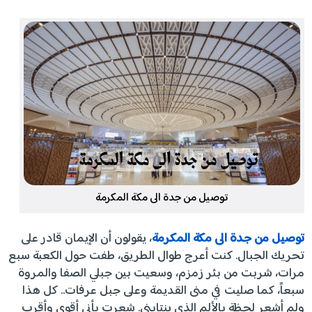
توصيل من جدة الى مكة المكرمة
توصيل من جدة الى مكة المكرمة
، يقولون أن الإيمان قادر على
تحريك الجبال. كنت أعرج طوال الطريق، طفت حول الكعبة سبع
مرات، شربت من بئر زمزم، وسعيت بين جبلي الصفا والمروة
سبعاً، كما صليت في منى القديمة وعلى جبل عرفات.. كل هذا
ولم أشعر لحظة بالألم الذي ينتابني. شعرت بأني أقوى وأقرب