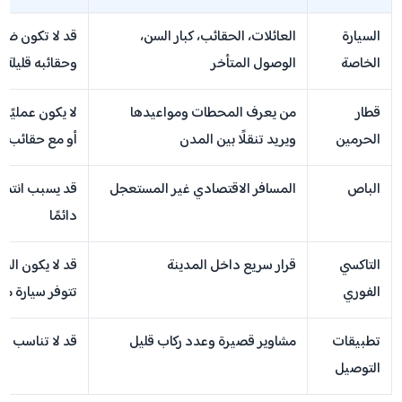
السيارة
العائلات، الحقائب، كبار السن،
قد لا تكون ضرو
الخاصة
الوصول المتأخر
وحقائبه قليلة
قطار
من يعرف المحطات ومواعيدها
لا يكون عمليًا إ
الحرمين
ويريد تنقلًا بين المدن
أو مع حقائب كث
الباص
المسافر الاقتصادي غير المستعجل
قد يسبب انتظار
دائمًا
التاكسي
قرار سريع داخل المدينة
قد لا يكون السع
الفوري
تتوفر سيارة من
تطبيقات
مشاوير قصيرة وعدد ركاب قليل
قد لا تناسب حقا
التوصيل