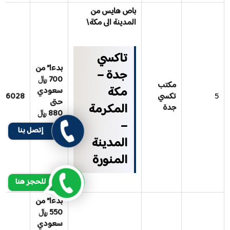
باص هايس من
المدينة الى مكة\
تاكسي
بدءا” من
جدة –
700 ﷼
مكتب
مكة
سعودي
5
تكسي
006028
حتى
المكرمة
جدة
880 ﷼
–
سعودي
إتصل بنا
المدينة
المنورة
للحجز هنا
بدءا” من
550 ﷼
سعودي