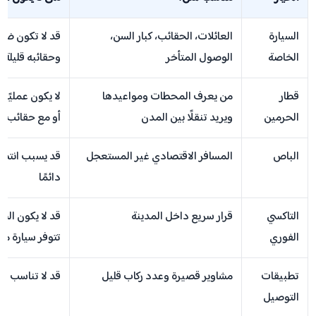
السيارة
العائلات، الحقائب، كبار السن،
قد لا تكون ضرو
الخاصة
الوصول المتأخر
وحقائبه قليلة
قطار
من يعرف المحطات ومواعيدها
لا يكون عمليًا إ
الحرمين
ويريد تنقلًا بين المدن
أو مع حقائب كث
الباص
المسافر الاقتصادي غير المستعجل
قد يسبب انتظار
دائمًا
التاكسي
قرار سريع داخل المدينة
قد لا يكون السع
الفوري
تتوفر سيارة من
تطبيقات
مشاوير قصيرة وعدد ركاب قليل
قد لا تناسب حقا
التوصيل