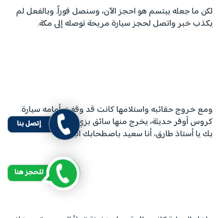
لكن ما جعله يبتسم هو احجز الآن، وسنصل فوراً. وبالفعل لم
يكذب خبر واتصل لحجز سيارة مريحة توصله إلى مكة.
ومع خروج حقائبه واستلامها كانت قد وقفت أمامه سيارة
كروس أوفر حديثة، يخرج منها سائق بزي رسمي مبتسم: (أهلاً
إتصل بنا
بك يا أستاذ طارق، أنا سعيد باصطحابك اليوم).
للحجز هنا