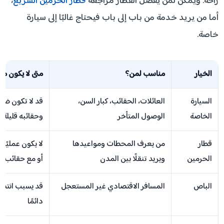
راحة. ويمكن لمن يفضل القطار مراجعة
قطار الحرمين السريع
،
أما من يريد خدمة من باب إلى باب فيحتاج غالبًا إلى سيارة
خاصة.
الخيار
مناسب لمن؟
متى لا يكون منا
السيارة
العائلات، الحقائب، كبار السن،
قد لا تكون ضرو
الخاصة
الوصول المتأخر
وحقائبه قليلة
قطار
من يعرف المحطات ومواعيدها
لا يكون عمليًا إ
الحرمين
ويريد تنقلًا بين المدن
أو مع حقائب كث
الباص
المسافر الاقتصادي غير المستعجل
قد يسبب انتظار
دائمًا