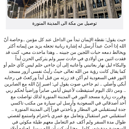
توصيل من مكة الى المدينة المنورة
حيث يقول: نقطة الإيمان تبدأ من الداخل عند كل مؤمن ..وخاصة أنّ
الله إذا أحبّ عبداً أرسل له إشارة ربانية تجعله يزيد من إيمانه أكثر
ويخالط دمعه حبات اللجين من جبينه .. وهذا ماحدث معي، كنت قد
فقدت اثنين من أولادي في حادث سير ولم يتركني الحزن أبداً
والبكاء ليل نهار يعاتبني وأعاتبه إلى أن جاءني حلم ليس كأي حلم أو
كما يقال كانت رؤية من الله تعالى حيثُ رأيتُ نفسي أزور مسجد
النور ففي السعودية لم أكن قد زرته من قبل أبداً وركعتُ في رحابه
أبكي وأصلي .. ثم جاءني صوت يقول لي: اصبر إنّ الله مع الصابرين
.. ومن ذلك اليوم استيقظت لأعيش أيامي صابراً وراضياً لحكم ربي
وقررت زيارة مسجد النور في المدينة المنورة لذلك تواصلت مع
أحد أصدقائي في السعودية وأرسل لي سيارة من مكتب تاكسي
جدة ليستقبلني في المطار و يأخذني فوراً إلى المدينة المنورة ..
استقبلني خير استقبال وتعامل مع عمري باحترام واستمع لقصتي
طوال مدة السفر ولم أكف عم التعامل معهم طيلة مكوثي في
السعودية مدة شهر كامل. وهنا أدركت أن الله يرسل لعباده أولاد