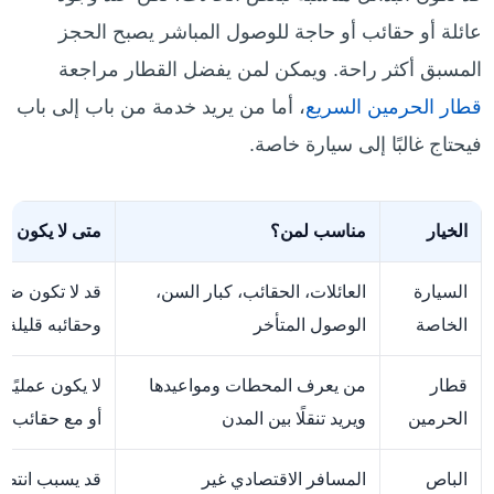
عائلة أو حقائب أو حاجة للوصول المباشر يصبح الحجز
المسبق أكثر راحة. ويمكن لمن يفضل القطار مراجعة
قطار الحرمين السريع
، أما من يريد خدمة من باب إلى باب
فيحتاج غالبًا إلى سيارة خاصة.
الخيار
مناسب لمن؟
متى لا يكون من
السيارة
العائلات، الحقائب، كبار السن،
قد لا تكون ضرو
الخاصة
الوصول المتأخر
وحقائبه قليلة
قطار
من يعرف المحطات ومواعيدها
لا يكون عمليًا إ
الحرمين
ويريد تنقلًا بين المدن
أو مع حقائب كث
الباص
المسافر الاقتصادي غير
قد يسبب انتظار