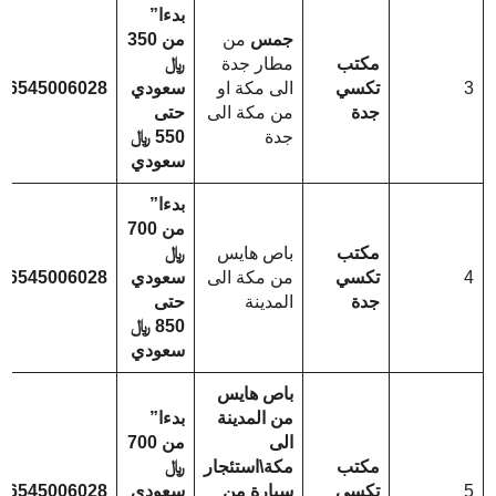
بدءا”
جمس
من
من 350
مكتب
مطار جدة
﷼
3
تكسي
الى مكة او
سعودي
66545006028
جدة
من مكة الى
حتى
جدة
550 ﷼
سعودي
بدءا”
من 700
مكتب
باص هايس
﷼
4
تكسي
من مكة الى
سعودي
66545006028
جدة
المدينة
حتى
850 ﷼
سعودي
باص هايس
من المدينة
بدءا”
الى
من 700
مكتب
مكة\استئجار
﷼
5
تكسي
سيارة من
سعودي
66545006028