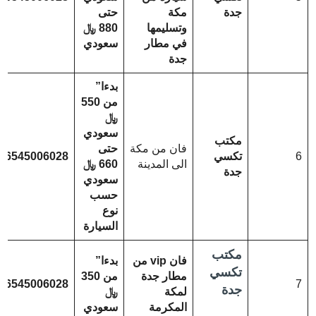
جدة
مكة
حتى
وتسليمها
880 ﷼
في مطار
سعودي
جدة
بدءا”
من 550
﷼
سعودي
مكتب
فان من مكة
حتى
6
تكسي
66545006028
الى المدينة
660 ﷼
جدة
سعودي
حسب
نوع
السيارة
مكتب
فان vip من
بدءا”
تكسي
مطار جدة
من 350
66545006028
7
جدة
لمكة
﷼
المكرمة
سعودي