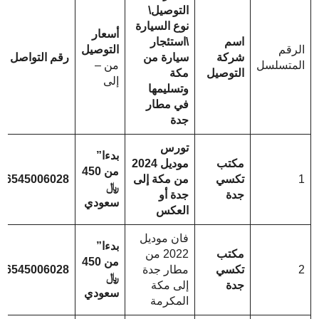
التوصيل\
نوع السيارة
أسعار
اسم
\استئجار
الرقم
التوصيل
شركة
سيارة من
رقم التواصل
المتسلسل
من –
التوصيل
مكة
إلى
وتسليمها
في مطار
جدة
تورس
بدءا”
مكتب
موديل 2024
من 450
1
تكسي
من مكة إلى
66545006028
﷼
جدة
جدة أو
سعودي
العكس
فان موديل
بدءا”
مكتب
2022 من
من 450
2
تكسي
مطار جدة
66545006028
﷼
جدة
إلى مكة
سعودي
المكرمة