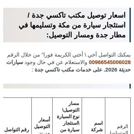
اسعار توصيل مكتب تاكسي جدة /
استئجار سيارة من مكة وتسليمها في
مطار جدة ومسار التوصيل:
يمكنك التواصل أخي \ أختي الكريمة فورا” من خلال الرقم
00966545006028
والاستعلام عن في حال وجود
سيارات
حديثة 2026. على خدمات مكتب تاكسي جدة
:
مسار
التوصيل\
نوع السيارة
أسعار
اسم
\استئجار
الرقم
التوصيل
شركة
سيارة من
رقم التواصل
المتسلسل
من –