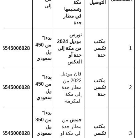
التوصيل
مكة
إلى
وتسليمها
في مطار
جدة
تورس
بدءا”
مكتب
موديل 2024
من 450
1
تكسي
من مكة إلى
66545006028
﷼
جدة
جدة أو
سعودي
العكس
فان موديل
بدءا”
مكتب
2022 من
من 450
2
تكسي
مطار جدة
66545006028
﷼
جدة
إلى مكة
سعودي
المكرمة
بدءا”
جمس
من
من 350
مكتب
مطار جدة
﷼
3
تكسي
الى مكة او
سعودي
66545006028