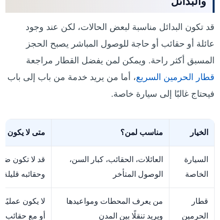
والبدائل
قد تكون البدائل مناسبة لبعض الحالات، لكن عند وجود
عائلة أو حقائب أو حاجة للوصول المباشر يصبح الحجز
المسبق أكثر راحة. ويمكن لمن يفضل القطار مراجعة
قطار الحرمين السريع
، أما من يريد خدمة من باب إلى باب
فيحتاج غالبًا إلى سيارة خاصة.
الخيار
مناسب لمن؟
متى لا يكون من
السيارة
العائلات، الحقائب، كبار السن،
قد لا تكون ضرو
الخاصة
الوصول المتأخر
وحقائبه قليلة
قطار
من يعرف المحطات ومواعيدها
لا يكون عمليًا إ
الحرمين
ويريد تنقلًا بين المدن
أو مع حقائب كث