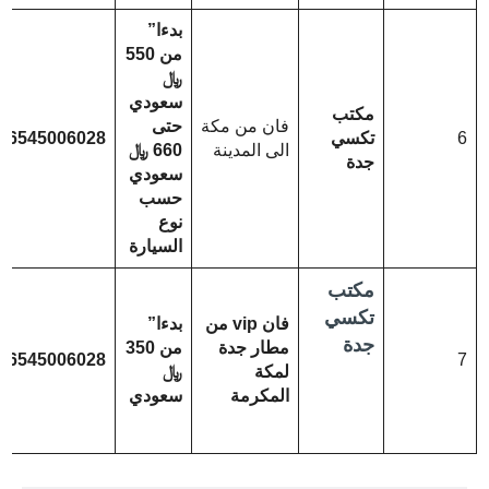
بدءا”
من 550
﷼
سعودي
مكتب
فان من مكة
حتى
6
تكسي
66545006028
الى المدينة
660 ﷼
جدة
سعودي
حسب
نوع
السيارة
مكتب
تكسي
فان vip من
بدءا”
جدة
مطار جدة
من 350
66545006028
7
لمكة
﷼
المكرمة
سعودي