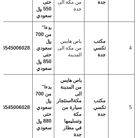
جدة
من مكة الى
حتى
جدة
550 ﷼
سعودي
بدءا”
من 700
مكتب
باص هايس
﷼
4
تكسي
من مكة الى
سعودي
66545006028
جدة
المدينة
حتى
850 ﷼
سعودي
باص هايس
من المدينة
بدءا”
الى
من 700
مكتب
مكة\استئجار
﷼
5
تكسي
سيارة من
سعودي
66545006028
جدة
مكة
حتى
وتسليمها
880 ﷼
في مطار
سعودي
جدة