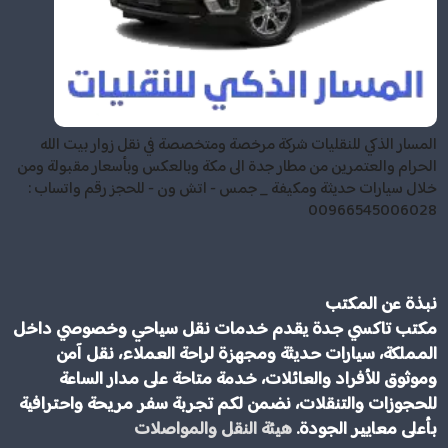
المسار الذكي للنقليات شركة مرخصة ومتخصصة في نقل زوار بيت الله
الحرام والعتمرين من مطار جدة الى مكة وبالعكس وبأسعار مقبولة ومن
خلال سيارات حديثة ومكيفة _ جمس - اتش ون - للحجز رقم واتساب :
00966545006028
نبذة عن المكتب
مكتب تاكسي جدة يقدم خدمات نقل سياحي وخصوصي داخل
المملكة، سيارات حديثة ومجهزة لراحة العملاء، نقل آمن
وموثوق للأفراد والعائلات، خدمة متاحة على مدار الساعة
للحجوزات والتنقلات، نضمن لكم تجربة سفر مريحة واحترافية
بأعلى معايير الجودة.
هيئة النقل والمواصلات