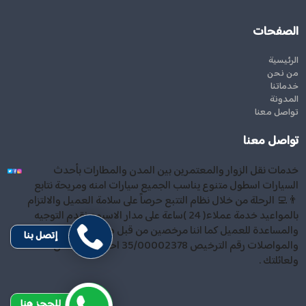
الصفحات
الرئيسية
من نحن
خدماتنا
المدونة
تواصل معنا
تواصل معنا
خدمات نقل الزوار والمعتمرين بين المدن والمطارات بأحدث
السيارات اسطول متنوع يناسب الجميع سيارات امنه ومريحة نتابع
👨‍💻 الرحلة من خلال نظام التتبع حرصاً على سلامة العميل والالتزام
بالمواعيد خدمة عملاء( 24 )ساعة على مدار الاسبوع نقدم التوجيه
والمساعدة للعميل كما اننا مرخصين من قبل هيئة النقل
إتصل بنا
والمواصلات رقم الترخيص 35/00002378 احجز معنا . أمان لك
ولعائلتك .
للحجز هنا