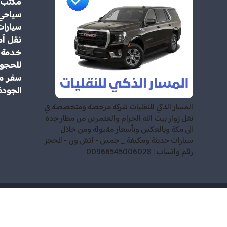
مكتب 
سياحي
سيارات
نقل آم
خدمة م
للحجوز
سفر مر
الجودة
المسار الذكي للنقليات شركة مرخصة ومتخصصة في
نقل زوار بيت الله الحرام والعتمرين من مطار جدة
الى مكة وبالعكس وبأسعار مقبولة ومن خلال
سيارات حديثة ومكيفة _ جمس - اتش ون - للحجز
رقم واتساب : 00966545006028
للمعتمرين وا