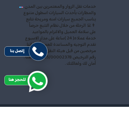
خدمات نقل الزوار والمعتمرين بين المدن
والمطارات بأحدث السيارات اسطول متنوع
يناسب الجميع سيارات امنه ومريحة نتابع
👨‍💻 الرحلة من خلال نظام التتبع حرصاً
على سلامة العميل والالتزام بالمواعيد
خدمة عملاء( 24 )ساعة على مدار الاسبوع
نقدم التوجيه والمساعدة للعميل كما اننا
مرخصين من قبل هيئة النقل والمواصلات
إتصل بنا
رقم الترخيص 35/00002378 احجز معنا .
أمان لك ولعائلتك .
للحجز هنا
ميع الحقوق محفوظة
Design and SEO by
Khaled Fozan