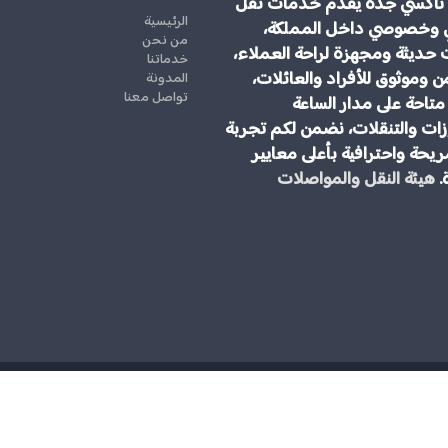
تاكسي جدة يقدم خدمات نقل
الرئيسية
 وخصوصي داخل المملكة،
من نحن
 حديثة ومجهزة لراحة العملاء،
خدماتنا
ن وموثوق للأفراد والعائلات،
المدونة
تواصل معنا
تاحة على مدار الساعة
ات والتنقلات، نضمن لكم تجربة
يحة واحترافية بأعلى معايير
.
هيئة النقل والمواصلات
مكتب توصيل من مطار جدة الى مكة المكرمة | جمس يوكن 2025 \ للحجز والاستفسار رقم 00966545006028 الخيار الامثل
حقوق النشر 2026 © ج
لسياح العرب.