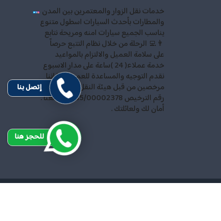
خدمات نقل الزوار والمعتمرين بين المدن
والمطارات بأحدث السيارات اسطول متنوع
يناسب الجميع سيارات امنه ومريحة نتابع
👨‍💻 الرحلة من خلال نظام التتبع حرصاً
على سلامة العميل والالتزام بالمواعيد
خدمة عملاء( 24 )ساعة على مدار الاسبوع
نقدم التوجيه والمساعدة للعميل كما اننا
مرخصين من قبل هيئة النقل والمواصلات
إتصل بنا
رقم الترخيص 35/00002378 احجز معنا .
أمان لك ولعائلتك .
للحجز هنا
ميع الحقوق محفوظة
Design and SEO by
Khaled Fozan