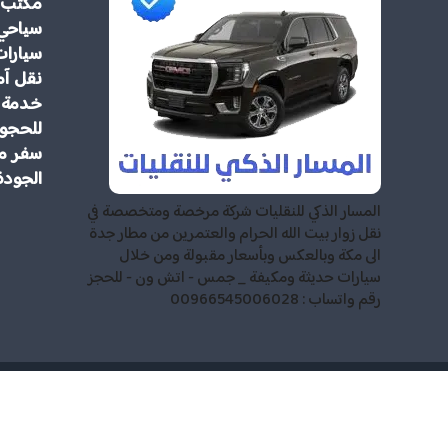
مكتب 
سياحي
سيارات
نقل آم
خدمة م
للحجوز
سفر مر
الجودة
المسار الذكي للنقليات شركة مرخصة ومتخصصة في
نقل زوار بيت الله الحرام والعتمرين من مطار جدة
الى مكة وبالعكس وبأسعار مقبولة ومن خلال
سيارات حديثة ومكيفة _ جمس - اتش ون - للحجز
رقم واتساب : 00966545006028
للمعتمرين وا