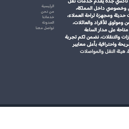
تاكسي جدة يقدم خدمات نقل
الرئيسية
 وخصوصي داخل المملكة،
من نحن
 حديثة ومجهزة لراحة العملاء،
خدماتنا
ن وموثوق للأفراد والعائلات،
المدونة
تواصل معنا
تاحة على مدار الساعة
ات والتنقلات، نضمن لكم تجربة
يحة واحترافية بأعلى معايير
.
هيئة النقل والمواصلات
مكتب توصيل من مطار جدة الى مكة المكرمة | جمس يوكن 2025 \ للحجز والاستفسار رقم 00966545006028 الخيار الامثل
حقوق النشر 2026 © ج
لسياح العرب.