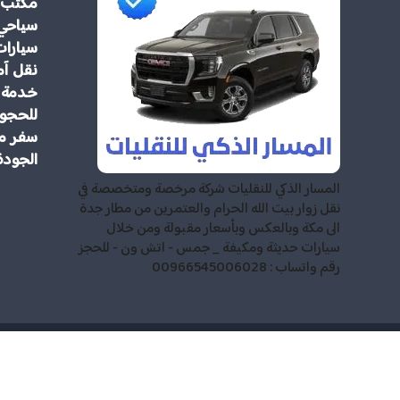
مكتب 
سياحي
سيارات
نقل آم
خدمة م
للحجوز
سفر مر
الجودة
المسار الذكي للنقليات شركة مرخصة ومتخصصة في
نقل زوار بيت الله الحرام والعتمرين من مطار جدة
الى مكة وبالعكس وبأسعار مقبولة ومن خلال
سيارات حديثة ومكيفة _ جمس - اتش ون - للحجز
رقم واتساب : 00966545006028
للمعتمرين وا