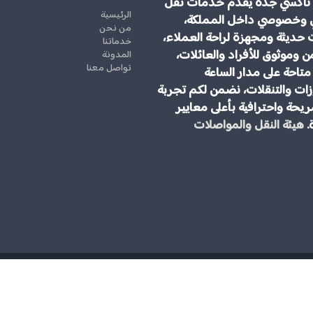
تاكسي جدة يقدم خدمات نقل
الرئيسية
 وخصوصي داخل المملكة،
من نحن
 حديثة ومجهزة لراحة العملاء،
خدماتنا
ن وموثوق للأفراد والعائلات،
المدونة
تواصل معنا
تاحة على مدار الساعة
ات والتنقلات، نضمن لكم تجربة
يحة واحترافية بأعلى معايير
.
هيئة النقل والمواصلات
مكتب توصيل من مطار جدة الى مكة المكرمة | جمس يوكن 2025 \ للحجز والاستفسار رقم 00966545006028 الخيار الامثل
حقوق النشر 2026 © ج
لسياح العرب.