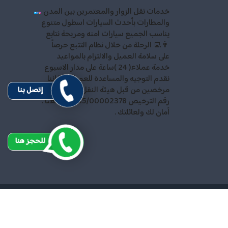
خدمات نقل الزوار والمعتمرين بين المدن
والمطارات بأحدث السيارات اسطول متنوع
يناسب الجميع سيارات امنه ومريحة نتابع
👨‍💻 الرحلة من خلال نظام التتبع حرصاً
على سلامة العميل والالتزام بالمواعيد
خدمة عملاء( 24 )ساعة على مدار الاسبوع
نقدم التوجيه والمساعدة للعميل كما اننا
مرخصين من قبل هيئة النقل والمواصلات
إتصل بنا
رقم الترخيص 35/00002378 احجز معنا .
أمان لك ولعائلتك .
للحجز هنا
ميع الحقوق محفوظة
Design and SEO by
Khaled Fozan