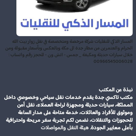
المسار الذكي للنقليات شركة مرخصة ومتخصصة في نقل زوار بيت الله
الحرام والعتمرين من مطار جدة الى مكة وبالعكس وبأسعار مقبولة ومن
خلال سيارات حديثة ومكيفة _ جمس - اتش ون - للحجز رقم واتساب :
00966545006028
نبذة عن المكتب
مكتب تاكسي جدة يقدم خدمات نقل سياحي وخصوصي داخل
المملكة، سيارات حديثة ومجهزة لراحة العملاء، نقل آمن
وموثوق للأفراد والعائلات، خدمة متاحة على مدار الساعة
للحجوزات والتنقلات، نضمن لكم تجربة سفر مريحة واحترافية
بأعلى معايير الجودة.
هيئة النقل والمواصلات