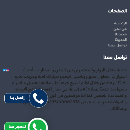
الصفحات
الرئيسية
من نحن
خدماتنا
المدونة
تواصل معنا
تواصل معنا
خدمات نقل الزوار والمعتمرين بين المدن والمطارات بأحدث
السيارات اسطول متنوع يناسب الجميع سيارات امنه ومريحة نتابع
👨‍💻 الرحلة من خلال نظام التتبع حرصاً على سلامة العميل والالتزام
بالمواعيد خدمة عملاء( 24 )ساعة على مدار الاسبوع نقدم التوجيه
والمساعدة للعميل كما اننا مرخصين من قبل هيئة النقل
إتصل بنا
والمواصلات رقم الترخيص 35/00002378 احجز معنا . أمان لك
ولعائلتك .
للحجز هنا