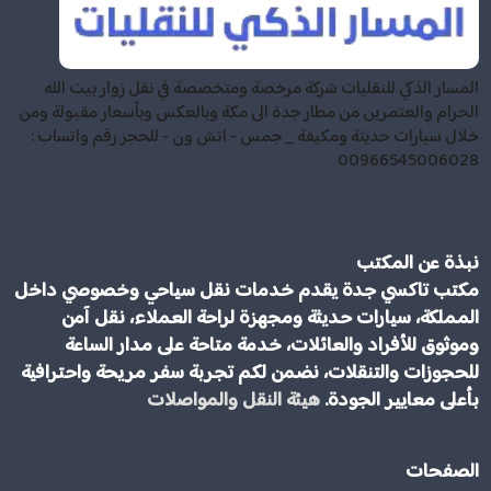
المسار الذكي للنقليات شركة مرخصة ومتخصصة في نقل زوار بيت الله
الحرام والعتمرين من مطار جدة الى مكة وبالعكس وبأسعار مقبولة ومن
خلال سيارات حديثة ومكيفة _ جمس - اتش ون - للحجز رقم واتساب :
00966545006028
نبذة عن المكتب
مكتب تاكسي جدة يقدم خدمات نقل سياحي وخصوصي داخل
المملكة، سيارات حديثة ومجهزة لراحة العملاء، نقل آمن
وموثوق للأفراد والعائلات، خدمة متاحة على مدار الساعة
للحجوزات والتنقلات، نضمن لكم تجربة سفر مريحة واحترافية
بأعلى معايير الجودة.
هيئة النقل والمواصلات
الصفحات