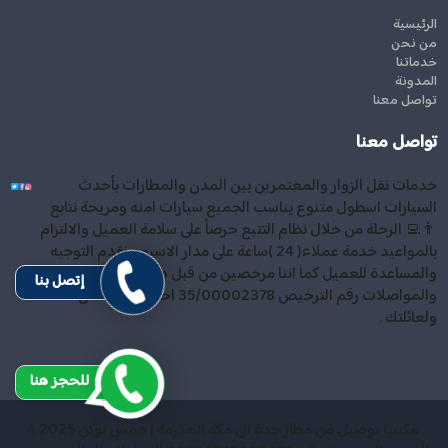
الرئيسية
من نحن
خدماتنا
المدونة
تواصل معنا
تواصل معنا
خدمات نقل الزوار والمعتمرين بين المدن والمطارات بأحدث
السيارات اسطول متنوع يناسب الجميع سيارات امنه ومريحة نتابع
👨‍💻 الرحلة من خلال نظام التتبع حرصاً على سلامة العميل والالتزام
بالمواعيد خدمة عملاء( 24 )ساعة على مدار الاسبوع نقدم التوجيه
والمساعدة للعميل كما اننا مرخصين من قبل هيئة النقل
إتصل بنا
والمواصلات رقم الترخيص 35/00002378 احجز معنا . أمان لك
ولعائلتك .
للحجز هنا
مكتب توصيل من مطار جدة الى مكة المكرمة | جمس يوكن 2025 \