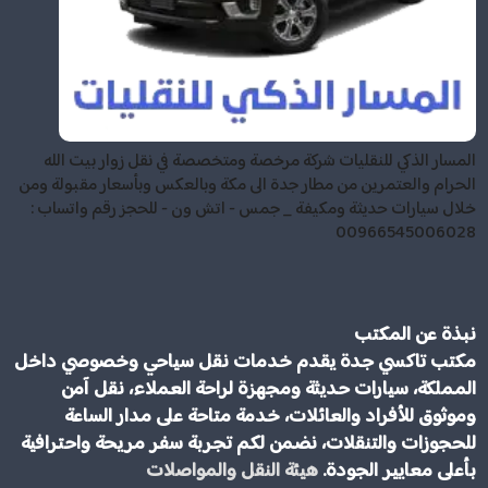
المسار الذكي للنقليات شركة مرخصة ومتخصصة في نقل زوار بيت الله
الحرام والعتمرين من مطار جدة الى مكة وبالعكس وبأسعار مقبولة ومن
خلال سيارات حديثة ومكيفة _ جمس - اتش ون - للحجز رقم واتساب :
00966545006028
نبذة عن المكتب
مكتب تاكسي جدة يقدم خدمات نقل سياحي وخصوصي داخل
المملكة، سيارات حديثة ومجهزة لراحة العملاء، نقل آمن
وموثوق للأفراد والعائلات، خدمة متاحة على مدار الساعة
للحجوزات والتنقلات، نضمن لكم تجربة سفر مريحة واحترافية
بأعلى معايير الجودة.
هيئة النقل والمواصلات