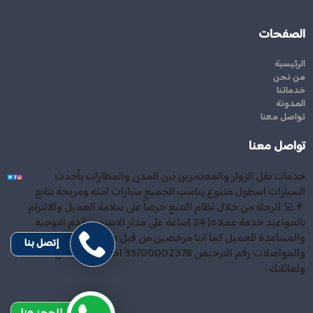
الصفحات
الرئيسية
من نحن
خدماتنا
المدونة
تواصل معنا
تواصل معنا
خدمات نقل الزوار والمعتمرين بين المدن والمطارات بأحدث
السيارات اسطول متنوع يناسب الجميع سيارات امنه ومريحة نتابع
👨‍💻 الرحلة من خلال نظام التتبع حرصاً على سلامة العميل والالتزام
بالمواعيد خدمة عملاء( 24 )ساعة على مدار الاسبوع نقدم التوجيه
والمساعدة للعميل كما اننا مرخصين من قبل هيئة النقل
إتصل بنا
والمواصلات رقم الترخيص 35/00002378 احجز معنا . أمان لك
ولعائلتك .