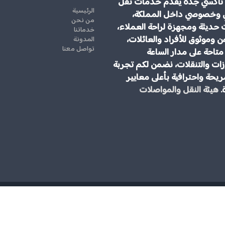
تاكسي جدة يقدم خدمات نقل
الرئيسية
 وخصوصي داخل المملكة،
من نحن
 حديثة ومجهزة لراحة العملاء،
خدماتنا
ن وموثوق للأفراد والعائلات،
المدونة
تواصل معنا
تاحة على مدار الساعة
ات والتنقلات، نضمن لكم تجربة
يحة واحترافية بأعلى معايير
.
هيئة النقل والمواصلات
مكتب توصيل من مطار جدة الى مكة المكرمة | جمس يوكن 2025 \ للحجز والاستفسار رقم 00966545006028 الخيار الامثل
حقوق النشر 2026 © ج
لسياح العرب.