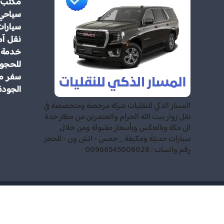
مكتب 
سياحي
سيارات
نقل آم
خدمة م
للحجوز
سفر مر
الجودة
المسار الذكي للنقليات شركة مرخصة ومتخصصة في
نقل زوار بيت الله الحرام والعتمرين من مطار جدة
الى مكة وبالعكس وبأسعار مقبولة ومن خلال
سيارات حديثة ومكيفة _ جمس - اتش ون - للحجز
رقم واتساب : 00966545006028
للمعتمرين وا