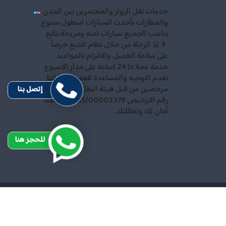
خدمات نقل الزوار والمعتمرين بين المدن
والمطارات بأحدث السيارات اسطول متنوع
يناسب الجميع سيارات امنه ومريحة نتابع
👨‍💻 الرحلة من خلال نظام التتبع حرصاً
على سلامة العميل والالتزام بالمواعيد
خدمة عملاء( 24 )ساعة على مدار الاسبوع
نقدم التوجيه والمساعدة للعميل كما اننا
مرخصين من قبل هيئة النقل والمواصلات
إتصل بنا
رقم الترخيص 35/00002378 احجز معنا .
أمان لك ولعائلتك .
للحجز هنا
ميع الحقوق محفوظة
Design and SEO by
Khaled Fozan