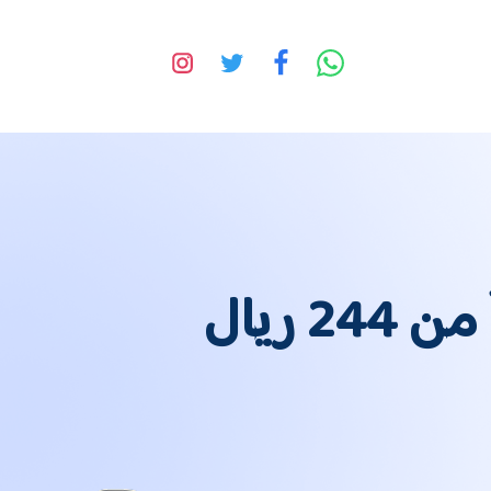
كم سعر التوصيل من جدة الى مكة بسعر يبدأ من 244 ريال