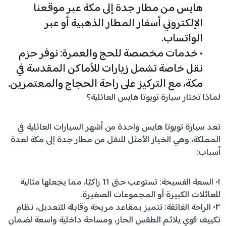
هايس من مطار جدة إلى مكة عبر موقعنا
الإلكتروني أسفار المطار الذهبية أو عبر
الواتساب.
• خدمات مخصصة للحج والعمرة: نوفر حزم
نقل خاصة تشمل زيارات للأماكن المقدسة في
مكة، مع التركيز على راحة الحجاج والمعتمرين.
لماذا تختار سيارة تويوتا هايس العائلية؟
تعد سيارة تويوتا هايس واحدة من أشهر السيارات العائلية في
المملكة، وهي الخيار الأمثل للنقل من مطار جدة إلى مكة لعدة
أسباب:
١• السعة الفسيحة: تستوعب حتى 11 راكبًا، مما يجعلها مثالية
للعائلات الكبيرة أو المجموعات الصغيرة.
٢• الراحة الفائقة: تتميز بمقاعد مريحة وقابلة للتعديل، نظام
تكييف قوي يلائم الطقس الحار، ومساحة داخلية واسعة لضمان