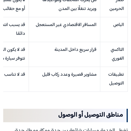
قطار
من يعرف المحطات ومواعيدها
لا يكون عمليًا إ
الحرمين
ويريد تنقلًا بين المدن
أو مع حقائب كث
الباص
المسافر الاقتصادي غير المستعجل
قد يسبب انتظار
دائمًا
التاكسي
قرار سريع داخل المدينة
قد لا يكون السع
الفوري
تتوفر سيارة من
تطبيقات
مشاوير قصيرة وعدد ركاب قليل
قد لا تناسب حقا
التوصيل
مناطق التوصيل أو الوصول
تغطي الخدمة مسارات شائعة بين جدة ومكة ومطار جدة،