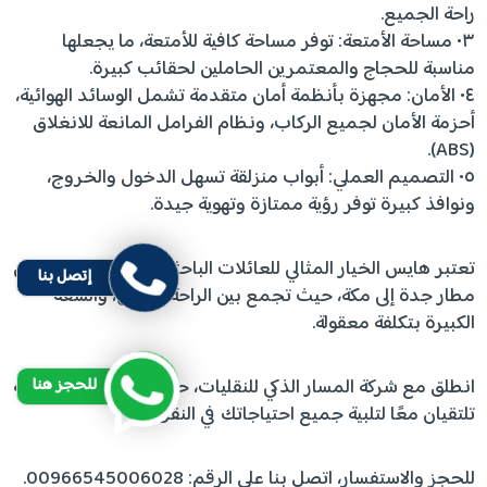
راحة الجميع.
٣• مساحة الأمتعة: توفر مساحة كافية للأمتعة، ما يجعلها
مناسبة للحجاج والمعتمرين الحاملين لحقائب كبيرة.
٤• الأمان: مجهزة بأنظمة أمان متقدمة تشمل الوسائد الهوائية،
أحزمة الأمان لجميع الركاب، ونظام الفرامل المانعة للانغلاق
(ABS).
٥• التصميم العملي: أبواب منزلقة تسهل الدخول والخروج،
ونوافذ كبيرة توفر رؤية ممتازة وتهوية جيدة.
تعتبر هايس الخيار المثالي للعائلات الباحثة عن توصيل عائلي من
إتصل بنا
مطار جدة إلى مكة، حيث تجمع بين الراحة، الأمان، والسعة
الكبيرة بتكلفة معقولة.
انطلق مع شركة المسار الذكي للنقليات، حيث الجودة والموثوقية
للحجز هنا
تلتقيان معًا لتلبية جميع احتياجاتك في النقل.
للحجز والاستفسار، اتصل بنا على الرقم: 00966545006028.